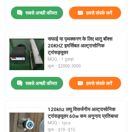
सबसे अच्छी कीमत
हमसे संपर्क करें
सफाई या पृथक्करण के लिए धातु बॉक्स
20KHZ इमर्सिबल अल्ट्रासोनिक
ट्रांसड्यूसर
MOQ：1 टुकड़ा
मूल्य：$2000-3000
सबसे अच्छी कीमत
हमसे संपर्क करें
घर
120khz लघु विसर्जनीय अल्ट्रासोनिक
उत्पादों
ट्रांसड्यूसर 60w कम अनुनाद प्रतिबाधा
MOQ：1pcs
हमारे बारे में
मूल्य：$10--$15