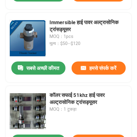
Immersible हाई पावर अल्ट्रासोनिक
ट्रांसड्यूसर
MOQ：1pcs
मूल्य：$50--$120
सबसे अच्छी कीमत
हमसे संपर्क करें
कॉलर सफाई 51khz हाई पावर
अल्ट्रासोनिक ट्रांसड्यूसर
MOQ：1 टुकड़ा