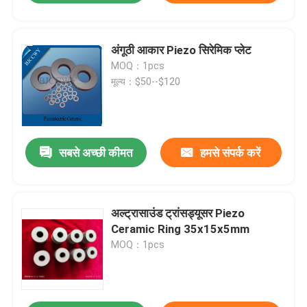
अंगूठी आकार Piezo सिरेमिक प्लेट
MOQ：1pcs
मूल्य：$50--$120
सबसे अच्छी कीमत
हमसे संपर्क करें
अल्ट्रासाउंड ट्रांसड्यूसर Piezo
Ceramic Ring 35x15x5mm
MOQ：1pcs