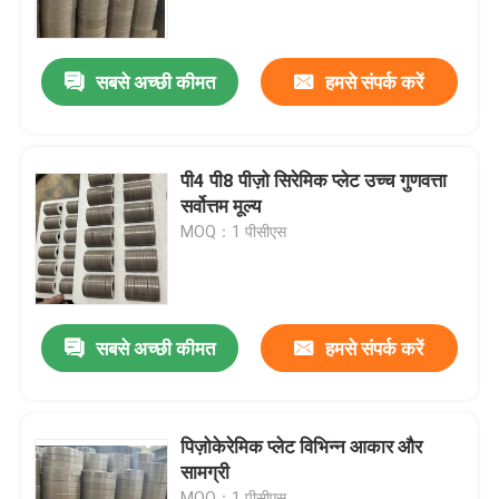
कारखाना भ्रमण
सबसे अच्छी कीमत
हमसे संपर्क करें
गुणवत्ता नियंत्रण
पी4 पी8 पीज़ो सिरेमिक प्लेट उच्च गुणवत्ता
संपर्क करें
सर्वोत्तम मूल्य
MOQ：1 पीसीएस
एक उद्धरण का अनुरोध करें
अल्ट्रासोनिक सफाई ट्रांसड्यूसर
सबसे अच्छी कीमत
हमसे संपर्क करें
उच्च शक्ति अल्ट्रासोनिक transducer
पिज़ोकेरेमिक प्लेट विभिन्न आकार और
सामग्री
बहु आवृत्ति अल्ट्रासोनिक ट्रांसड्यूसर
MOQ：1 पीसीएस