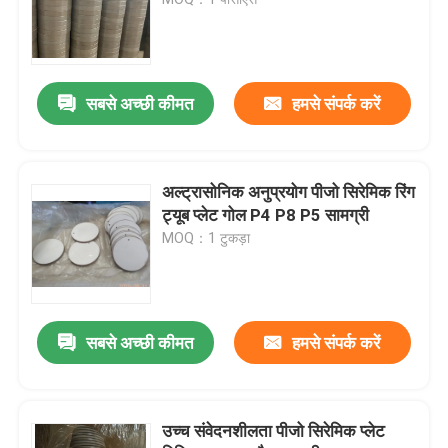
Piezoelectric अल्ट्रासोनिक Transducer
सबसे अच्छी कीमत
हमसे संपर्क करें
Immersible अल्ट्रासोनिक ट्रांसड्यूसर
डिजिटल अल्ट्रासोनिक जेनरेटर
अल्ट्रासोनिक अनुप्रयोग पीजो सिरेमिक रिंग
ट्यूब प्लेट गोल P4 P8 P5 सामग्री
MOQ：1 टुकड़ा
अल्ट्रासोनिक आवृत्ति जनरेटर
अल्ट्रासोनिक सफाई मशीन
सबसे अच्छी कीमत
हमसे संपर्क करें
अल्ट्रासोनिक सेल विघटनकारी
उच्च संवेदनशीलता पीजो सिरेमिक प्लेट
अल्ट्रासोनिक रिएक्टर