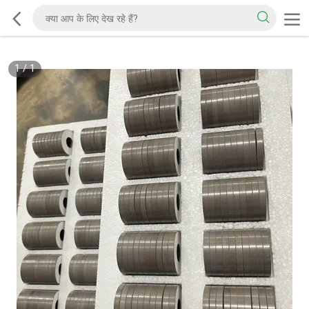
1
/
1