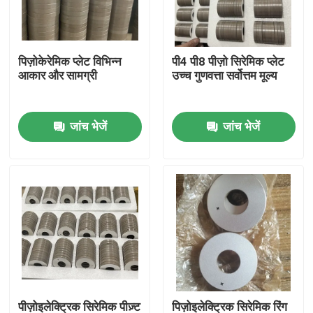
कारखाना भ्रमण
पिज़ोकेरेमिक प्लेट विभिन्न
पी4 पी8 पीज़ो सिरेमिक प्लेट
आकार और सामग्री
उच्च गुणवत्ता सर्वोत्तम मूल्य
गुणवत्ता नियंत्रण
जांच भेजें
जांच भेजें
संपर्क करें
एक उद्धरण का अनुरोध करें
अल्ट्रासोनिक सफाई ट्रांसड्यूसर
उच्च शक्ति अल्ट्रासोनिक transducer
बहु आवृत्ति अल्ट्रासोनिक ट्रांसड्यूसर
पीज़ोइलेक्ट्रिक सिरेमिक पीज़्ट
पिज़ोइलेक्ट्रिक सिरेमिक रिंग