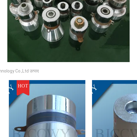
ology Co.,Ltd उत्पाद
HOT