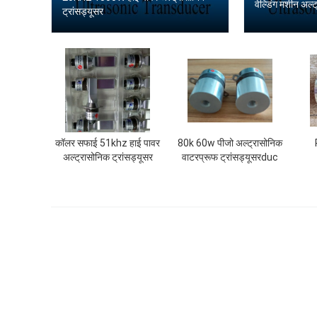
वेल्डिंग मशीन अल्
ट्रांसड्यूसर
कॉलर सफाई 51khz हाई पावर
80k 60w पीजो अल्ट्रासोनिक
अल्ट्रासोनिक ट्रांसड्यूसर
वाटरप्रूफ ट्रांसड्यूसरduc