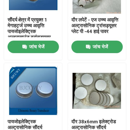
कारखाना भ्रमण
सौंदर्य क्षेत्र में प्रयुक्त 1
दौर लपेटें - एज उच्च आवृत्ति
मेगाहर्ट्ज उच्च आवृत्ति
अल्ट्रासोनिक ट्रांसड्यूसर
पायजोइलेक्ट्रिक
प्लेट पी -44 हाई पावर
गुणवत्ता नियंत्रण
अल्ट्रासाउंड ट्रांसड्यूसर
जांच भेजें
जांच भेजें
संपर्क करें
एक उद्धरण का अनुरोध करें
अल्ट्रासोनिक सफाई ट्रांसड्यूसर
उच्च शक्ति अल्ट्रासोनिक transducer
पायजोइलेक्ट्रिक
दौर 38x6mm इलेक्ट्रोड
बहु आवृत्ति अल्ट्रासोनिक ट्रांसड्यूसर
अल्ट्रासोनिक सौंदर्य
अल्ट्रासोनिक सौंदर्य