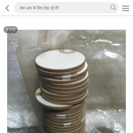
1
/
1