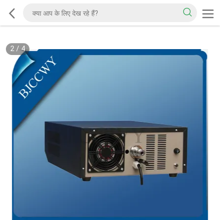
2
/
4