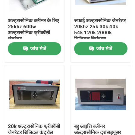
कारखाना भ्रमण
अल्ट्रासोनिक क्लीनर के लिए
सफाई अल्ट्रासोनिक जेनरेटर
25khz 600w
20khz 25k 30k 40k
अल्ट्रासोनिक फ्रीक्वेंसी
54k 120k 2000k
गुणवत्ता नियंत्रण
जेनरेटर
डिजिटल नियंत्रण
जांच भेजें
जांच भेजें
संपर्क करें
एक उद्धरण का अनुरोध करें
अल्ट्रासोनिक सफाई ट्रांसड्यूसर
उच्च शक्ति अल्ट्रासोनिक transducer
20k अल्ट्रासोनिक फ्रीक्वेंसी
बहु आवृत्ति क्लीनर
बहु आवृत्ति अल्ट्रासोनिक ट्रांसड्यूसर
जेनरेटर डिजिटल कंट्रोल
अल्ट्रासोनिक ट्रांसड्यूसर