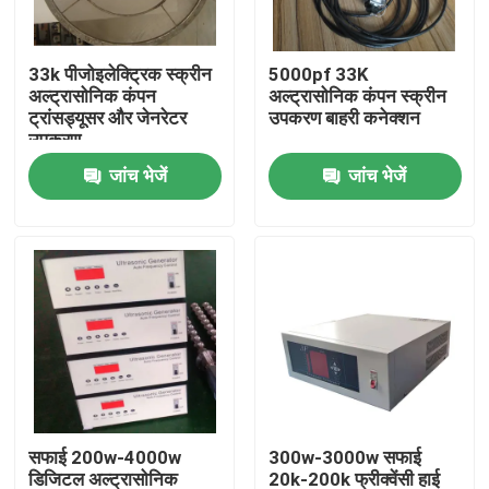
कारखाना भ्रमण
33k पीजोइलेक्ट्रिक स्क्रीन
5000pf 33K
अल्ट्रासोनिक कंपन
अल्ट्रासोनिक कंपन स्क्रीन
ट्रांसड्यूसर और जेनरेटर
उपकरण बाहरी कनेक्शन
गुणवत्ता नियंत्रण
उपकरण
जांच भेजें
जांच भेजें
संपर्क करें
एक उद्धरण का अनुरोध करें
अल्ट्रासोनिक सफाई ट्रांसड्यूसर
उच्च शक्ति अल्ट्रासोनिक transducer
सफाई 200w-4000w
300w-3000w सफाई
बहु आवृत्ति अल्ट्रासोनिक ट्रांसड्यूसर
डिजिटल अल्ट्रासोनिक
20k-200k फ्रीक्वेंसी हाई