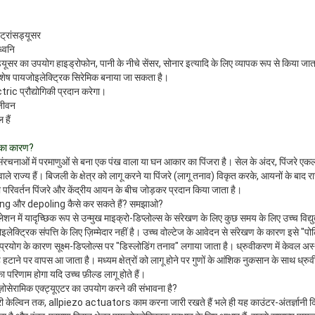
ट्रांसड्यूसर
ध्वनि
सड्यूसर का उपयोग हाइड्रोफोन, पानी के नीचे सेंसर, सोनार इत्यादि के लिए व्यापक रूप से किया जात
विशेष पायजोइलेक्ट्रिक सिरेमिक बनाया जा सकता है।
ic प्रौद्योगिकी प्रदान करेगा।
 जीवन
 हैं
 का कारण?
चनाओं में परमाणुओं से बना एक पंख वाला या घन आकार का पिंजरा है। सेल के अंदर, पिंजरे ए
ि वाले राज्य हैं। बिजली के क्षेत्र को लागू करने या पिंजरे (लागू तनाव) विकृत करके, आयनों के बाद 
ित या परिवर्तन पिंजरे और केंद्रीय आयन के बीच जोड़कर प्रदान किया जाता है।
ling और depoling कैसे कर सकते हैं? समझाओ?
शन में यादृच्छिक रूप से उन्मुख माइक्रो-डिप्लोल्स के संरेखण के लिए कुछ समय के लिए उच्च विद्युत 
क्ट्रिक संपत्ति के लिए ज़िम्मेदार नहीं है।
उच्च वोल्टेज के आवेदन से संरेखण के कारण इसे "पो
 अनुप्रयोग के कारण सूक्ष्म-डिप्लोल्स पर "डिस्लोडिंग तनाव" लगाया जाता है।
ध्रुवीकरण में केवल अस्
 यह हटाने पर वापस आ जाता है।
मध्यम क्षेत्रों को लागू होने पर गुणों के आंशिक नुकसान के साथ ध
ा परिणाम होगा यदि उच्च फ़ील्ड लागू होते हैं।
़ोसेरामिक एक्ट्यूएटर का उपयोग करने की संभावना है?
्री केल्विन तक, allpiezo actuators काम करना जारी रखते हैं भले ही यह काउंटर-अंतर्ज्ञानी दिखा