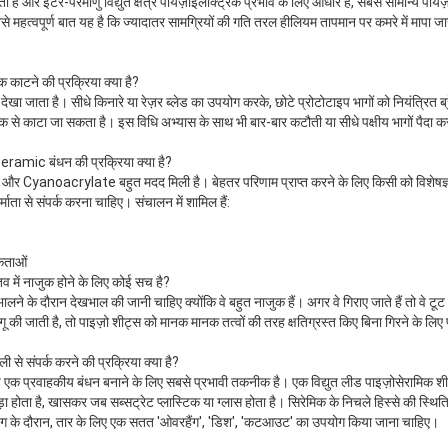
ै और इंटर-परमाणु विद्युत क्षेत्र पायज़ोइलेक्ट्रिक प्रभाव के लिए आधार हैं, सबसे सामान्य पायज़ोसे
 महत्वपूर्ण बात यह है कि ज्यादातर सामग्रियों की गति तरल हीलियम तापमान पर कमरे में मापा ज
 काटने की प्रक्रिया क्या है?
देखा जाता है। सीधे किनारे या रेज़र ब्लेड का उपयोग करके, छोटे प्रोटोटाइप भागों को नियंत्रि
क से काटा जा सकता है। इस विधि अभ्यास के साथ भी बार-बार कटौती या सीधे पक्षीय भागों पैदा क
eramic बंधन की प्रक्रिया क्या है?
ies और Cyanoacrylate बहुत मदद मिली है। बेहतर परिणाम प्राप्त करने के लिए किसी को विशेष
माता से संपर्क करना चाहिए। संचालन में शामिल हैं:
कताओं
 में नाजुक होने के लिए कोई सच है?
े दौरान देखभाल की जानी चाहिए क्योंकि वे बहुत नाजुक हैं। अगर वे गिराए जाते हैं तो वे टूट 
ू की जाती है, तो पाइज़ो शीट्स को मानक मानक तत्वों की तरह क्षतिग्रस्त किए बिना गिरने के लिए 
 संपर्क करने की प्रक्रिया क्या है?
 एक प्रवाहकीय बंधन बनाने के लिए सबसे प्रभावी तकनीक है। एक विद्युत लीड पाइज़ोसेरामिक शीट 
ड़ा होता है, खासकर जब सब्सट्रेट प्लास्टिक या ग्लास होता है। सिरेमिक के निचले हिस्से की स्थि
िंग के दौरान, तार के लिए एक सतत 'ओवरहैंग', 'डिश', 'कटआउट' का उपयोग किया जाना चाहिए।