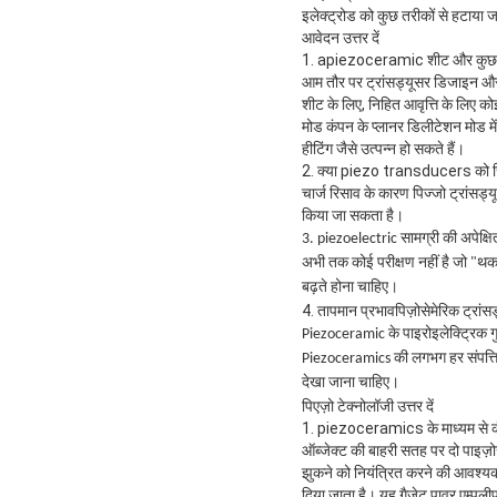
इलेक्ट्रोड को कुछ तरीकों से हटाया
आवेदन उत्तर दें
1. apiezoceramic शीट और कुछ गुण
आम तौर पर ट्रांसड्यूसर डिजाइन और
शीट के लिए, निहित आवृत्ति के लिए क
मोड कंपन के प्लानर डिलीटेशन मोड में 
हीटिंग जैसे उत्पन्न हो सकते हैं।
2. क्या piezo transducers को स्थ
चार्ज रिसाव के कारण पिज्जो ट्रांसड
किया जा सकता है।
3. piezoelectric सामग्री की अपेक्षि
अभी तक कोई परीक्षण नहीं है जो "थ
बढ़ते होना चाहिए।
4. तापमान प्रभावपिज़ोसेमेरिक ट्रांस
Piezoceramic के पाइरोइलेक्ट्रिक गुण
Piezoceramics की लगभग हर संपत्ति 
देखा जाना चाहिए।
पिएज़ो टेक्नोलॉजी उत्तर दें
1. piezoceramics के माध्यम से कंप
ऑब्जेक्ट की बाहरी सतह पर दो पाइज़ोस
झुकने को नियंत्रित करने की आवश्यकत
दिया जाता है। यह गैजेट पावर एम्पली