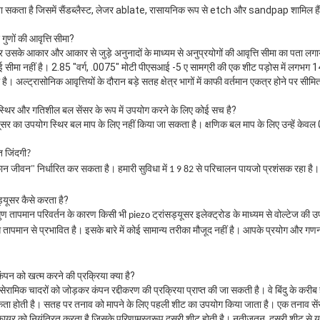
 जा सकता है जिसमें सैंडब्लैस्ट, लेजर ablate, रासायनिक रूप से etch और sandpap शामिल हैं
ों की आवृत्ति सीमा?
 उसके आकार और आकार से जुड़े अनुनादों के माध्यम से अनुप्रयोगों की आवृत्ति सीमा का पता
ोई सीमा नहीं है। 2.85 "वर्ग, .0075" मोटी पीएसआई -5 ए सामग्री की एक शीट पड़ोस में लगभग 14
है। अल्ट्रासोनिक आवृत्तियों के दौरान बड़े सतह क्षेत्र भागों में काफी वर्तमान एकत्र होने पर सीम
िर और गतिशील बल सेंसर के रूप में उपयोग करने के लिए कोई सच है?
्यूसर का उपयोग स्थिर बल माप के लिए नहीं किया जा सकता है। क्षणिक बल माप के लिए उन्हें केवल
त जिंदगी?
कान जीवन" निर्धारित कर सकता है।
हमारी सुविधा में 1 9 82 से परिचालन पायजो प्रशंसक रहा है
ड्यूसर कैसे करता है?
 तापमान परिवर्तन के कारण किसी भी piezo ट्रांसड्यूसर इलेक्ट्रोड के माध्यम से वोल्टेज की उपस
तापमान से प्रभावित है।
इसके बारे में कोई सामान्य तरीका मौजूद नहीं है।
आपके प्रयोग और गणना क
न को खत्म करने की प्रक्रिया क्या है?
ेरामिक चादरों को जोड़कर कंपन रद्दीकरण की प्रक्रिया प्राप्त की जा सकती है। वे बिंदु के करीब 
ा होती है। सतह पर तनाव को मापने के लिए पहली शीट का उपयोग किया जाता है। एक तनाव सेंसर स
फायर को नियंत्रित करता है जिसके परिणामस्वरूप दूसरी शीट होती है। नतीजतन, दूसरी शीट से या