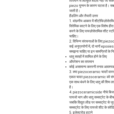
तापमान से बिल्कुल बदला नहीं जा सकता ह
piezo युग्मन के कारण घटता है। सबसे
जाती है।
हैंडलिंग और तैयारी उत्तर
1. वांछनीय आकार में शीटोफिज़ोसेरमिक
सिरेमिक काटने के लिए एक विशेष हीरा 
करने के लिए पायज़ोसेरामिक शीट स्टॉ
चाहिए।
2. विभिन्न संरचनाओं के लिए piezoc
कई अनुप्रयोगों में, दो भागों epox
समझना चाहिए या इन सामग्रियों के निर्
धातु सतहों में शामिल होने के लिए
ऑपरेशन का तापमान
कोई असामान्य कतरनी तनाव आवश्य
3. क्या piezoceramic चादरें वास्तव
एकल चादर piezoceramic को संभालने क
एक साथ बंधने के लिए धातु की शिम लाग
है।
4. piezoceramicside नीचे बिजली से
पायजो भाग और धातु सब्सट्रेट के बीच
जबकि विद्युत लीड पर सब्सट्रेट से जु
सब्सट्रेट के लिए पायजो शीट के कोड
5. इलेक्ट्रोड हटाने