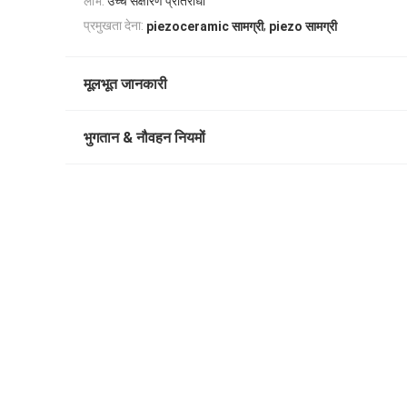
लाभ:
उच्च संक्षारण प्रतिरोधी
,
प्रमुखता देना:
piezoceramic सामग्री
piezo सामग्री
मूलभूत जानकारी
भुगतान & नौवहन नियमों