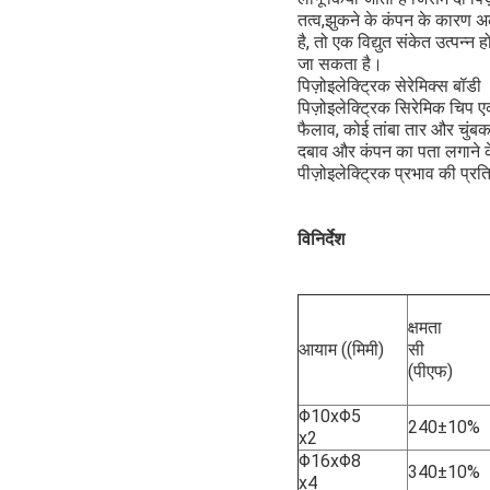
तत्व,झुकने के कंपन के कारण अल
है, तो एक विद्युत संकेत उत्पन्
जा सकता है।
पिज़ोइलेक्ट्रिक सेरेमिक्स बॉडी
पिज़ोइलेक्ट्रिक सिरेमिक चिप 
फैलाव, कोई तांबा तार और चुंब
दबाव और कंपन का पता लगाने के 
पीज़ोइलेक्ट्रिक प्रभाव की प्र
विनिर्देश
क्षमता
आयाम ((मिमी)
सी
(पीएफ)
Φ10xΦ5
240±10%
x2
Φ16xΦ8
340±10%
x4