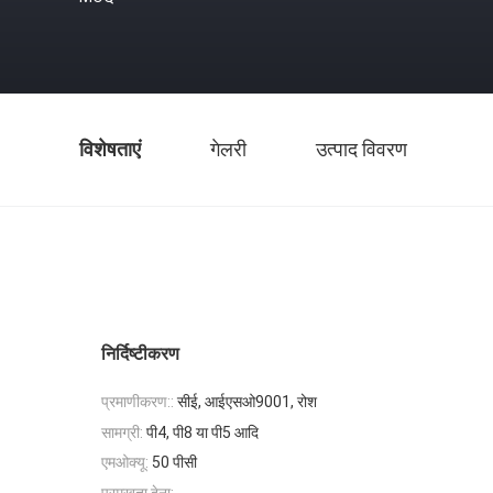
विशेषताएं
गेलरी
उत्पाद विवरण
निर्दिष्टीकरण
प्रमाणीकरण::
सीई, आईएसओ9001, रोश
सामग्री:
पी4, पी8 या पी5 आदि
एमओक्यू:
50 पीसी