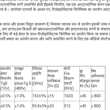
्ट्रासोनिक तरंगें उत्सर्जित होती हैंइसके विपरीत, जब एक अल्ट्रासोनिक कंपन एक 
न होता है। उपरोक्त प्रभावों के आधार पर, पिज़ोइलेक्ट्रिक सिरेमिक्स का उपयोग अल्ट
एक सरल और हल्का विद्युत उपकरण है, जिसका व्यापक रूप से उपयोग इसकी उच्च संव
क, कम लागत,कम बिजली की खपतअल्ट्रासोनिक और इन्फ्रासाउंड तरंगों के संचरण औ
लिए भी बड़े क्षेत्र के साथ पीज़ोइलेक्ट्रिक सिरेमिक का उपयोग किया जा सकता है
तिवर्ती क्षमता का उपयोग करना और ध्वनि उत्सर्जित करने के लिए एक ऑडियो वोल्टे
कमजोर
मजबूत
रेडियल
मोटी
संसाधन
कू
क्वि
क्षेत्र
क्षेत्र
आवृत्ति
Fre
नैनस
पिंग
अस्थिरता
विसर्जन
फैलाव
Fr
विघटन
प्रतिबाधा
मॉड्यूल
कारक
Tgδ
ationTg δ
((KHz)
एफटी
Zm (Ω)
Kr (%)
Qm
(12v)
(400v)
(KHz)
≤0.5%
≤1.0%
153±5%
≤15
1020
≥45
≥ 800
≤0.5%
≤1.0%
95.8±5%
≤20
512
≥45
≥ 800