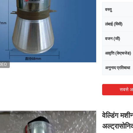
वस्तु
लंबाई (मिमी)
वजन (जी)
आवृत्ति (केएचजेड)
DEO
अनुनाद प्रतिबाधा
सबसे अ
वेल्डिंग मशी
अल्ट्रासोनिक