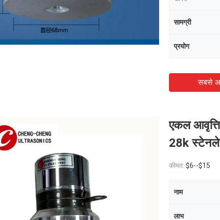
सामग्री
प्रयोग
सबसे अ
एकल आवृत्ति
28k स्टेनले
कीमत:
$6--$15
नाम
लाभ