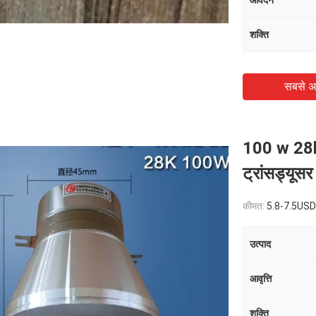
आवेदन
शक्ति
सबसे अ
100 w 28k 
ट्रांसड्यूसर
कीमत:
5.8-7.5USD
उत्पाद
आवृत्ति
शक्ति