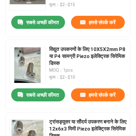
मूल्य：$2--$15
कारखाना भ्रमण
सबसे अच्छी कीमत
हमसे संपर्क करें
गुणवत्ता नियंत्रण
विद्युत उपकरणों के लिए 10X5X2mm P8
संपर्क करें
या P4 सामग्री Piezo इलेक्ट्रिक सिरेमिक
डिस्क
MOQ：1pcs
एक उद्धरण का अनुरोध करें
मूल्य：$2--$10
अल्ट्रासोनिक सफाई ट्रांसड्यूसर
सबसे अच्छी कीमत
हमसे संपर्क करें
उच्च शक्ति अल्ट्रासोनिक transducer
ट्रांसड्यूसर या सौंदर्य उपकरण बनाने के लिए
12x6x3 मिमी Piezo इलेक्ट्रिक सिरेमिक
बहु आवृत्ति अल्ट्रासोनिक ट्रांसड्यूसर
डिस्क