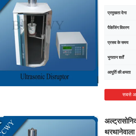
प्रमुखता देना
पैकेजिंग विवरण
प्रसव के समय
भुगतान शर्तें
आपूर्ति की क्षमता
सबसे अ
अल्ट्रासोनि
थरथानेवाला