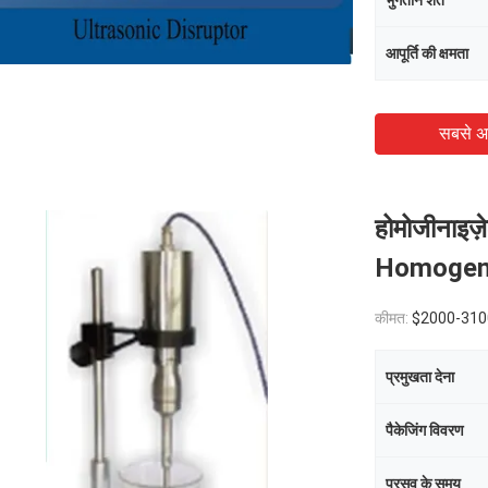
भुगतान शर्तें
आपूर्ति की क्षमता
सबसे अ
होमोजीनाइज़
Homogeniz
कीमत:
$2000-310
प्रमुखता देना
पैकेजिंग विवरण
प्रसव के समय