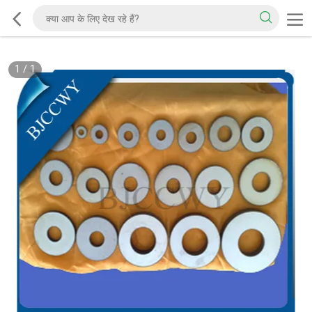
1
/
1