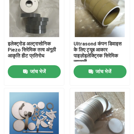
इलेक्ट्रोड अल्ट्रासोनिक
Ultrasond कंपन डिवाइस
Piezo सिरेमिक तत्व अंगूठी
के लिए ट्यूब आकार
आकृति हीट प्रतिरोध
पाइज़ोइलेक्ट्रिक सिरेमिक
सामग्री
जांच भेजें
जांच भेजें
घर
उत्पादों
हमारे बारे में