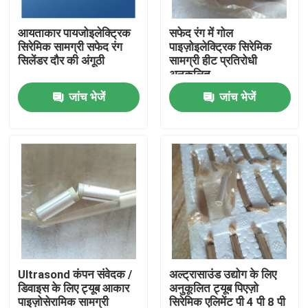
आयताकार पायजोइलेक्ट्रिक
सफेद रंग में गोल
कारखाना भ्रमण
सिरेमिक सामग्री सफेद रंग
पाइज़ोइलेक्ट्रिक सिरेमिक
सिलेंडर दौर की अंगूठी
सामग्री हीट प्रतिरोधी
अनुकूलित
गुणवत्ता नियंत्रण
जांच भेजें
जांच भेजें
संपर्क करें
एक उद्धरण का अनुरोध करें
अल्ट्रासोनिक सफाई ट्रांसड्यूसर
उच्च शक्ति अल्ट्रासोनिक transducer
Ultrasond कंपन संवेदक /
अल्ट्रासाउंड उद्योग के लिए
डिवाइस के लिए ट्यूब आकार
अनुकूलित ट्यूब पिएज़ो
बहु आवृत्ति अल्ट्रासोनिक ट्रांसड्यूसर
पाइज़ोसेरामिक सामग्री
सिरेमिक एलिमेंट पी 4 पी 8 पी