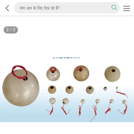
2
/
3