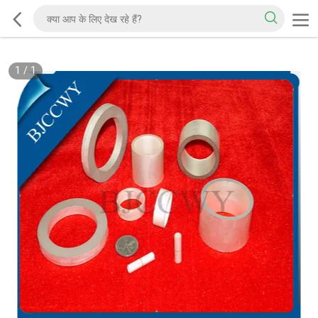
1
/
1