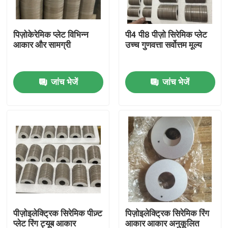
कारखाना भ्रमण
पिज़ोकेरेमिक प्लेट विभिन्न
पी4 पी8 पीज़ो सिरेमिक प्लेट
आकार और सामग्री
उच्च गुणवत्ता सर्वोत्तम मूल्य
गुणवत्ता नियंत्रण
जांच भेजें
जांच भेजें
संपर्क करें
एक उद्धरण का अनुरोध करें
अल्ट्रासोनिक सफाई ट्रांसड्यूसर
उच्च शक्ति अल्ट्रासोनिक transducer
पीज़ोइलेक्ट्रिक सिरेमिक पीज़्ट
पिज़ोइलेक्ट्रिक सिरेमिक रिंग
बहु आवृत्ति अल्ट्रासोनिक ट्रांसड्यूसर
प्लेट रिंग ट्यूब आकार
आकार आकार अनुकूलित