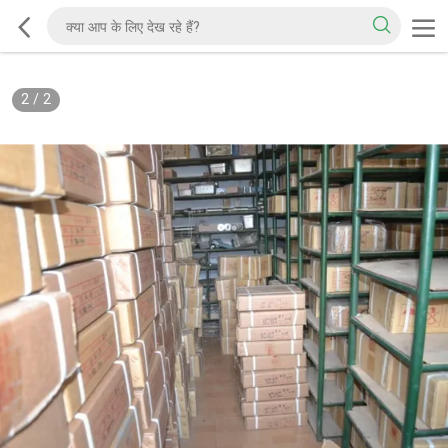
2
/
2