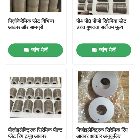
कारखाना भ्रमण
पिज़ोकेरेमिक प्लेट विभिन्न
पी4 पी8 पीज़ो सिरेमिक प्लेट
आकार और सामग्री
उच्च गुणवत्ता सर्वोत्तम मूल्य
गुणवत्ता नियंत्रण
जांच भेजें
जांच भेजें
संपर्क करें
एक उद्धरण का अनुरोध करें
अल्ट्रासोनिक सफाई ट्रांसड्यूसर
उच्च शक्ति अल्ट्रासोनिक transducer
पीज़ोइलेक्ट्रिक सिरेमिक पीज़्ट
पिज़ोइलेक्ट्रिक सिरेमिक रिंग
बहु आवृत्ति अल्ट्रासोनिक ट्रांसड्यूसर
प्लेट रिंग ट्यूब आकार
आकार आकार अनुकूलित