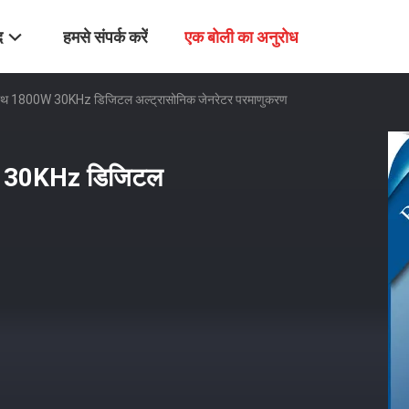
द
हमसे संपर्क करें
एक बोली का अनुरोध
े साथ 1800W 30KHz डिजिटल अल्ट्रासोनिक जेनरेटर परमाणुकरण
0W 30KHz डिजिटल