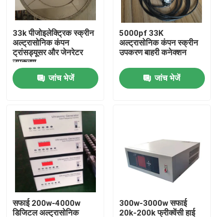
कारखाना भ्रमण
33k पीजोइलेक्ट्रिक स्क्रीन
5000pf 33K
अल्ट्रासोनिक कंपन
अल्ट्रासोनिक कंपन स्क्रीन
ट्रांसड्यूसर और जेनरेटर
उपकरण बाहरी कनेक्शन
गुणवत्ता नियंत्रण
उपकरण
जांच भेजें
जांच भेजें
संपर्क करें
एक उद्धरण का अनुरोध करें
अल्ट्रासोनिक सफाई ट्रांसड्यूसर
उच्च शक्ति अल्ट्रासोनिक transducer
सफाई 200w-4000w
300w-3000w सफाई
बहु आवृत्ति अल्ट्रासोनिक ट्रांसड्यूसर
डिजिटल अल्ट्रासोनिक
20k-200k फ्रीक्वेंसी हाई