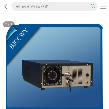
2
/
4