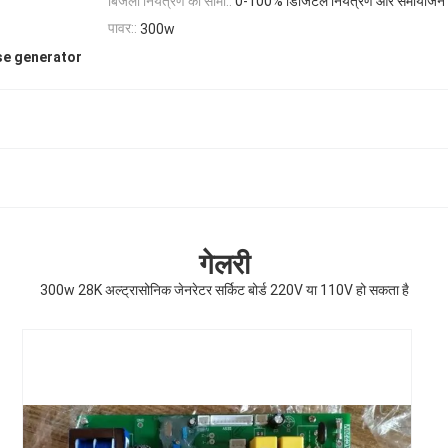
बिजली नियंत्रण की सीमा::
0-100% डिजिटल नियंत्रण और समायोजन 1
पावर::
300w
se generator
गेलरी
300w 28K अल्ट्रासोनिक जेनरेटर सर्किट बोर्ड 220V या 110V हो सकता है