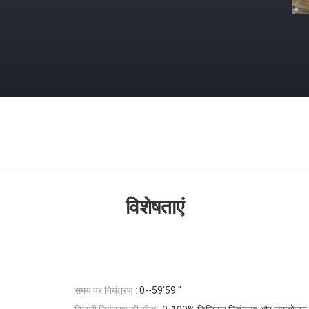
विशेषताएं
समय पर नियंत्रण::
0--59'59 "