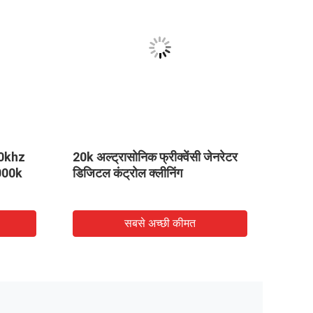
20khz
20k अल्ट्रासोनिक फ्रीक्वेंसी जेनरेटर
वेल्डि
000k
डिजिटल कंट्रोल क्लीनिंग
जनरेट
सबसे अच्छी कीमत