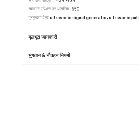
सापेक्षिक आर्द्रता::
40% -90%
तापमान संरक्षण पर आंतरिक::
65C
,
प्रमुखता देना:
ultrasonic signal generator
ultrasonic pul
मूलभूत जानकारी
भुगतान & नौवहन नियमों