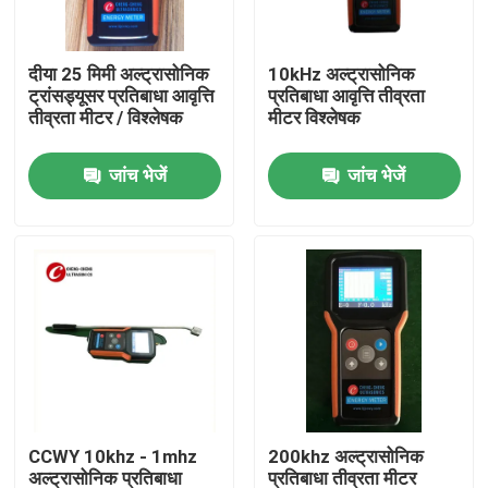
कारखाना भ्रमण
दीया 25 मिमी अल्ट्रासोनिक
10kHz अल्ट्रासोनिक
ट्रांसड्यूसर प्रतिबाधा आवृत्ति
प्रतिबाधा आवृत्ति तीव्रता
तीव्रता मीटर / विश्लेषक
मीटर विश्लेषक
गुणवत्ता नियंत्रण
जांच भेजें
जांच भेजें
संपर्क करें
एक उद्धरण का अनुरोध करें
अल्ट्रासोनिक सफाई ट्रांसड्यूसर
उच्च शक्ति अल्ट्रासोनिक transducer
CCWY 10khz - 1mhz
200khz अल्ट्रासोनिक
बहु आवृत्ति अल्ट्रासोनिक ट्रांसड्यूसर
अल्ट्रासोनिक प्रतिबाधा
प्रतिबाधा तीव्रता मीटर