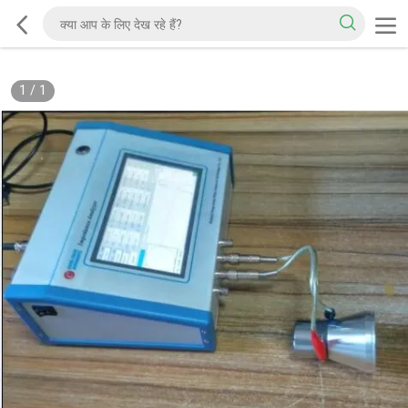
1
/
1