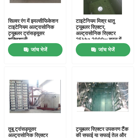
कारखाना भ्रमण
सिल्वर रंग में इमल्सीफिकेशन
टाइटेनियम मिश्र धातु
टाइटेनियम अल्ट्रासोनिक
ट्यूबलर रिएक्टर,
ट्यूबलर ट्रांसड्यूसर
अल्ट्रासोनिक रिएक्टर
गुणवत्ता नियंत्रण
शक्तिशाली
25khz 2000w तरल में
कंपन
जांच भेजें
जांच भेजें
संपर्क करें
एक उद्धरण का अनुरोध करें
अल्ट्रासोनिक सफाई ट्रांसड्यूसर
उच्च शक्ति अल्ट्रासोनिक transducer
तुबू ट्रांसड्यूसर
ट्यूबलर रिएक्टर उपकरण टैंक
बहु आवृत्ति अल्ट्रासोनिक ट्रांसड्यूसर
अल्ट्रासोनिक रिएक्टर
की सफाई या सफाई तेल और