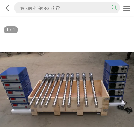
1
/
1