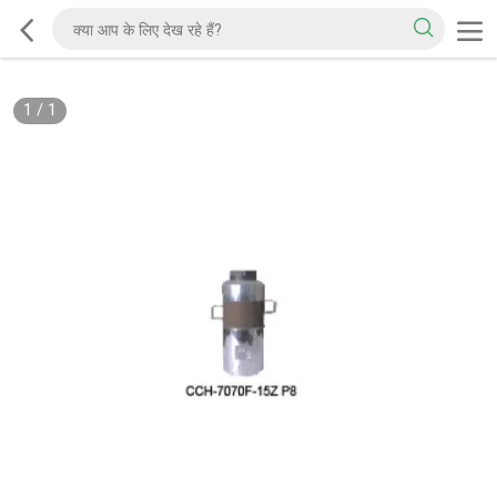
1
/
1