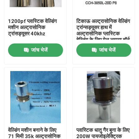
कारखाना भ्रमण
1200pf प्लास्टिक वेल्डिंग
टिकाऊ अल्ट्रासोनिक वेल्डिंग
मशीन अल्ट्रासोनिक
ट्रांन्सड्यूसर हाथ में
ट्रांसड्यूसर 40khz
अल्ट्रासोनिक प्लास्टिक
गुणवत्ता नियंत्रण
वेल्डिंग के लिए मेल लगाया हॉर्न
जांच भेजें
जांच भेजें
संपर्क करें
एक उद्धरण का अनुरोध करें
अल्ट्रासोनिक सफाई ट्रांसड्यूसर
उच्च शक्ति अल्ट्रासोनिक transducer
वेल्डिंग मशीन बनाने के लिए
प्लास्टिक धातु गैर बुना के लिए
बहु आवृत्ति अल्ट्रासोनिक ट्रांसड्यूसर
71 मिमी 35k अल्ट्रासोनिक
200W पायजोइलेक्ट्रिक