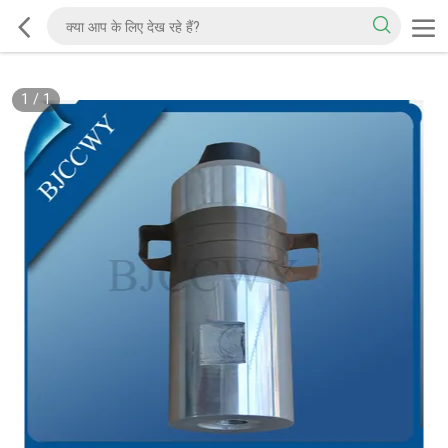
1
/
1