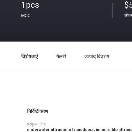
1pcs
$
MOQ
कीम
विशेषताएं
गेलरी
उत्पाद विवरण
निर्दिष्टीकरण
प्रमुखता देना:
,
underwater ultrasonic transducer
immersible ultras