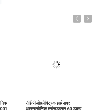
ोनिक
सीई पीज़ोइलेक्ट्रिक हाई पावर
20KH
O9001
अल्ट्रासोनिक ट्रांसड्यूसर 60 डब्ल्यू
अल्ट्र