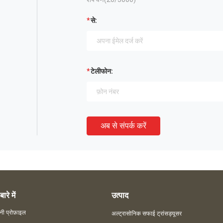
से:
टेलीफोन:
अब से संपर्क करें
बारे में
उत्पाद
नी प्रोफ़ाइल
अल्ट्रासोनिक सफाई ट्रांसड्यूसर