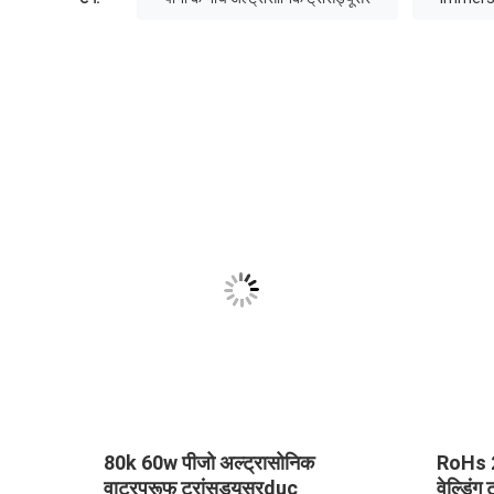
80k 60w पीजो अल्ट्रासोनिक
RoHs 2
वाटरप्रूफ ट्रांसड्यूसरduc
वेल्डिंग 