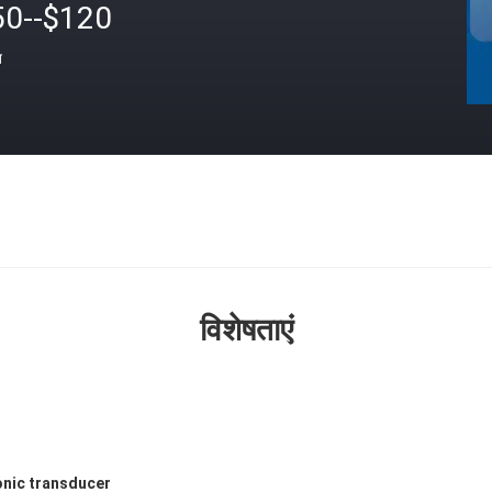
50--$120
त
विशेषताएं
onic transducer