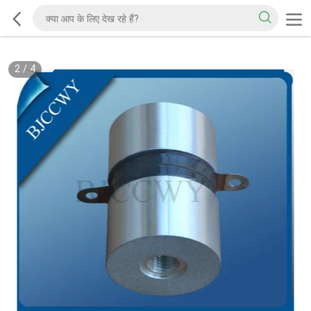
2
/
4