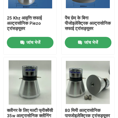
कारखाना भ्रमण
25 Khz आवृत्ति सफाई
पेंच छेद के बिना
अल्ट्रासोनिक Piezo
पीजोइलेक्ट्रिक अल्ट्रासोनिक
ट्रांसड्यूसर
सफाई ट्रांसड्यूसर
गुणवत्ता नियंत्रण
जांच भेजें
जांच भेजें
संपर्क करें
एक उद्धरण का अनुरोध करें
अल्ट्रासोनिक सफाई ट्रांसड्यूसर
उच्च शक्ति अल्ट्रासोनिक transducer
क्लीनर के लिए मल्टी फ्रीक्वेंसी
80 मिमी अल्ट्रासोनिक
बहु आवृत्ति अल्ट्रासोनिक ट्रांसड्यूसर
35w अल्ट्रासोनिक क्लीनिंग
पायजोइलेक्ट्रिक ट्रांसड्यूसर