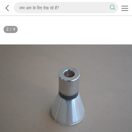
2
/
4