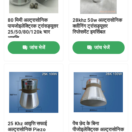
कारखाना भ्रमण
80 मिमी अल्ट्रासोनिक
28khz 50w अल्ट्रासोनिक
पायजोइलेक्ट्रिक ट्रांसड्यूसर
क्लीनिंग ट्रांसड्यूसर
25/50/80/120k चार
रिप्लेसमेंट इमर्सिबल
गुणवत्ता नियंत्रण
आवृत्ति
जांच भेजें
जांच भेजें
संपर्क करें
एक उद्धरण का अनुरोध करें
अल्ट्रासोनिक सफाई ट्रांसड्यूसर
उच्च शक्ति अल्ट्रासोनिक transducer
25 Khz आवृत्ति सफाई
पेंच छेद के बिना
बहु आवृत्ति अल्ट्रासोनिक ट्रांसड्यूसर
अल्ट्रासोनिक Piezo
पीजोइलेक्ट्रिक अल्ट्रासोनिक