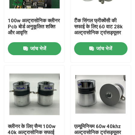
कारखाना भ्रमण
100w अल्ट्रासोनिक क्लीनर
टैंक सिंगल फ्रीक्वेंसी की
Pcb बोर्ड अनुकूलित शक्ति
सफाई के लिए 60 वाट 28k
और आवृत्ति
अल्ट्रासोनिक ट्रांसड्यूसर
गुणवत्ता नियंत्रण
जांच भेजें
जांच भेजें
संपर्क करें
एक उद्धरण का अनुरोध करें
अल्ट्रासोनिक सफाई ट्रांसड्यूसर
उच्च शक्ति अल्ट्रासोनिक transducer
क्लीनर के लिए सैन्य 100w
एल्यूमिनियम 60w 40khz
बहु आवृत्ति अल्ट्रासोनिक ट्रांसड्यूसर
40k अल्ट्रासोनिक सफाई
अल्ट्रासोनिक ट्रांसड्यूसर