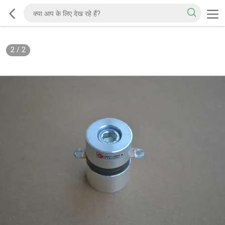
2
/
2