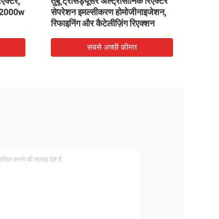
िएक्टर,
तुबू ट्रांसड्यूसर अल्ट्रासोनिक रिएक्टर
टाइटेन
z 2000w
सेपरेशन इमल्सीकरण होमोजीनाइजेशन,
अल्ट्र
रिफाइनिंग और कैटेलीज़िंग रिएक्शन
सबसे अच्छी कीमत