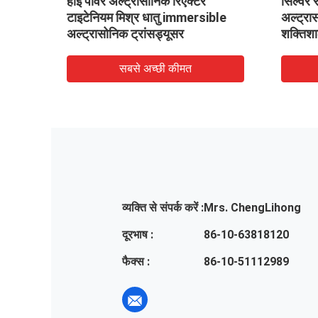
ंपन
हाई पावर अल्ट्रासोनिक रिएक्टर
सिल्वर 
टाइटेनियम मिश्र धातु immersible
अल्ट्रा
अल्ट्रासोनिक ट्रांसड्यूसर
शक्तिश
सबसे अच्छी कीमत
व्यक्ति से संपर्क करें :
Mrs. ChengLihong
दूरभाष :
86-10-63818120
फैक्स :
86-10-51112989