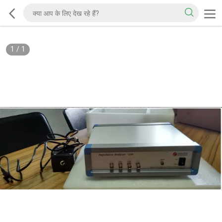
1
/
1