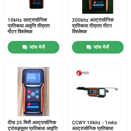
कारखाना भ्रमण
10kHz अल्ट्रासोनिक
200khz अल्ट्रासोनिक
प्रतिबाधा आवृत्ति तीव्रता
प्रतिबाधा तीव्रता मीटर
मीटर विश्लेषक
विश्लेषक
गुणवत्ता नियंत्रण
जांच भेजें
जांच भेजें
संपर्क करें
एक उद्धरण का अनुरोध करें
अल्ट्रासोनिक सफाई ट्रांसड्यूसर
उच्च शक्ति अल्ट्रासोनिक transducer
दीया 25 मिमी अल्ट्रासोनिक
CCWY 10khz - 1mhz
बहु आवृत्ति अल्ट्रासोनिक ट्रांसड्यूसर
ट्रांसड्यूसर प्रतिबाधा आवृत्ति
अल्ट्रासोनिक प्रतिबाधा