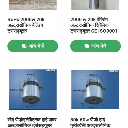
कारखाना भ्रमण
RoHs 2000w 20k
2000 w 20k वेल्डिंग
अल्ट्रासोनिक वेल्डिंग
अल्ट्रासोनिक सिरेमिक
ट्रांसड्यूसर
ट्रांसड्यूसर CE ISO9001
गुणवत्ता नियंत्रण
जांच भेजें
जांच भेजें
संपर्क करें
एक उद्धरण का अनुरोध करें
अल्ट्रासोनिक सफाई ट्रांसड्यूसर
उच्च शक्ति अल्ट्रासोनिक transducer
सीई पीज़ोइलेक्ट्रिक हाई पावर
80k 60w पीजो हाई
बहु आवृत्ति अल्ट्रासोनिक ट्रांसड्यूसर
अल्ट्रासोनिक ट्रांसड्यूसर
फ्रीक्वेंसी अल्ट्रासोनिक