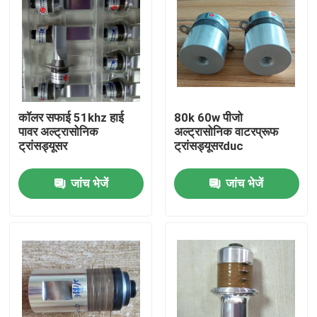
कॉलर सफाई 51khz हाई
80k 60w पीजो
पावर अल्ट्रासोनिक
अल्ट्रासोनिक वाटरप्रूफ
ट्रांसड्यूसर
ट्रांसड्यूसरduc
जांच भेजें
जांच भेजें
घर
उत्पादों
हमारे बारे में