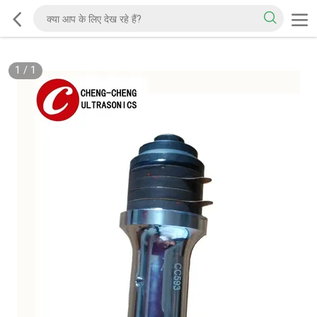
1
/
1