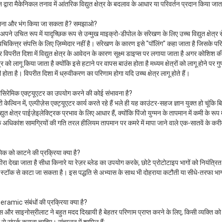
 द्वारा मैकेनिकल तनाव में आंतरिक विद्युत क्षेत्र के बदलाव के आधार या परिवर्तन प्रदान किया जात
े पालना और भंग किया जा सकता है? समझाओ?
े उचित रूप में यादृच्छिक रूप से उन्मुख माइक्रो-डीपोल के संरेखण के लिए उच्च विद्युत क्षेत्र स
त्त्र संपत्ति के लिए ज़िम्मेदार नहीं है।
संरेखण के कारण इसे "पॉलिंग" कहा जाता है जिसके परि
िपरीत दिशा में विद्युत क्षेत्र के आवेदन के कारण सूक्ष्म डाइप्स पर लगाया जाता है अगर कोशिश की
ेत्र को लागू किया जाता है क्योंकि इसे हटाने पर वापस बाउंस होता है
मध्यम क्षेत्रों को लागू होने प
 होता है।
विपरीत दिशा में ध्रुवीकरण का परिणाम होगा यदि उच्च क्षेत्र लागू होते हैं।
ोसिरेमिक एक्ट्यूएटर का उपयोग करने की कोई संभावना है?
ी केल्विन में, एल्पीज़ेस एक्ट्यूएटर कार्य करते रहे हैं भले ही यह काउंटर-सहज ज्ञान युक्त हो चूंक
त क्षेत्र पाईज़ेइलेक्ट्रिक प्रभाव के लिए आधार हैं, क्योंकि पिंजो युग्मन के तापमान में कमी के रू
 कि अधिकांश सामग्रियों की गति तरल हीलियम तापमान पर कमरे में मापा जाने वाले एक-सातवें के कर
मिक को काटने की प्रक्रिया क्या है?
रा देखा जाता है सीधा किनारे या रेज़र ब्लेड का उपयोग करके, छोटे प्रोटोटाइप भागों को नियंत्र
ट स्टॉक से काटा जा सकता है। इस पद्धति से अभ्यास के साथ भी दोहराया कटौती या सीधे-तरफा भा
ramic संबंधों की प्रक्रिया क्या है?
क्सिस और साइनोस्रीलाट ने बहुत मदद दिखायी है बेहतर परिणाम प्राप्त करने के लिए, किसी व्यक्त