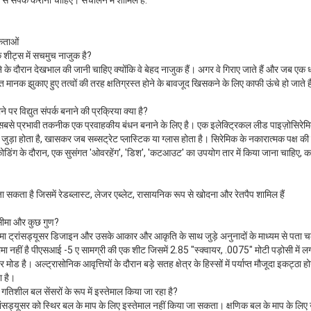
ता से संपर्क कराना चाहिए। संचालन में शामिल हैं:
कताओं
क शीट्स में सचमुच नाजुक है?
 के दौरान देखभाल की जानी चाहिए क्योंकि वे बेहद नाजुक हैं। अगर वे गिराए जाते हैं और जब एक ध
 बहुत मानक झुकाए हुए तत्वों की तरह क्षतिग्रस्त होने के बावजूद खिसकने के लिए काफी ऊंचे हो जाते ह
े पर विद्युत संपर्क बनाने की प्रक्रिया क्या है?
सबसे प्रभावी तकनीक एक प्रवाहकीय बंधन बनाने के लिए है। एक इलेक्ट्रिकल लीड पाइज़ोसिरेमिक श
जुड़ा होता है, खासकर जब सब्सट्रेट प्लास्टिक या ग्लास होता है। सिरेमिक के नकारात्मक पक्ष की
कोडिंग के दौरान, एक सुसंगत 'ओवरहेंग', 'डिश', 'कटआउट' का उपयोग तार में किया जाना चाहिए, कमर
जा सकता है जिसमें रेडब्लास्ट, लेजर एब्लेट, रासायनिक रूप से खोदना और रेतपैप शामिल हैं
 सीमा और कुछ गुण?
सीमा ट्रांसड्यूसर डिजाइन और उसके आकार और आकृति के साथ जुड़े अनुनादों के माध्यम से पता च
सीमा नहीं है पीएसआई -5 ए सामग्री की एक शीट जिसमें 2.85 "स्क्वायर, .0075" मोटी पड़ोसी में 
ोड है। अल्ट्रासोनिक आवृत्तियों के दौरान बड़े सतह क्षेत्र के हिस्सों में पर्याप्त मौजूदा इकट्ठा ह
ा है।
गतिशील बल सेंसरों के रूप में इस्तेमाल किया जा रहा है?
सड्यूसर को स्थिर बल के माप के लिए इस्तेमाल नहीं किया जा सकता। क्षणिक बल के माप के लिए उ