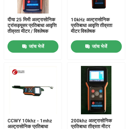
कारखाना भ्रमण
दीया 25 मिमी अल्ट्रासोनिक
10kHz अल्ट्रासोनिक
ट्रांसड्यूसर प्रतिबाधा आवृत्ति
प्रतिबाधा आवृत्ति तीव्रता
तीव्रता मीटर / विश्लेषक
मीटर विश्लेषक
गुणवत्ता नियंत्रण
जांच भेजें
जांच भेजें
संपर्क करें
एक उद्धरण का अनुरोध करें
अल्ट्रासोनिक सफाई ट्रांसड्यूसर
उच्च शक्ति अल्ट्रासोनिक transducer
CCWY 10khz - 1mhz
200khz अल्ट्रासोनिक
बहु आवृत्ति अल्ट्रासोनिक ट्रांसड्यूसर
अल्ट्रासोनिक प्रतिबाधा
प्रतिबाधा तीव्रता मीटर