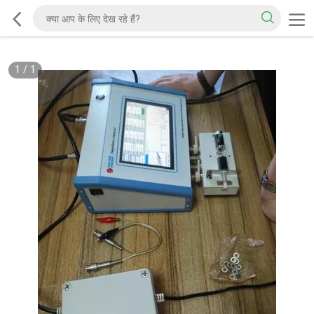
1
/
1