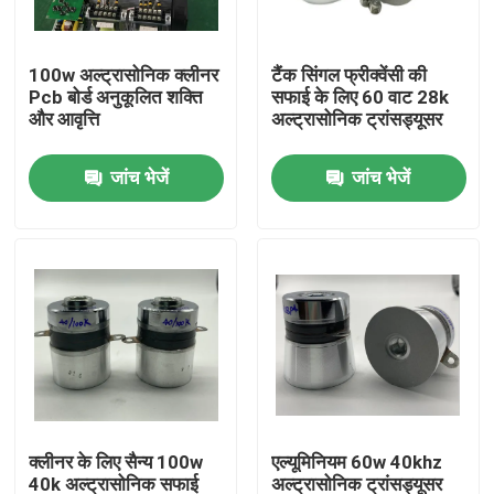
कारखाना भ्रमण
100w अल्ट्रासोनिक क्लीनर
टैंक सिंगल फ्रीक्वेंसी की
Pcb बोर्ड अनुकूलित शक्ति
सफाई के लिए 60 वाट 28k
और आवृत्ति
अल्ट्रासोनिक ट्रांसड्यूसर
गुणवत्ता नियंत्रण
जांच भेजें
जांच भेजें
संपर्क करें
एक उद्धरण का अनुरोध करें
अल्ट्रासोनिक सफाई ट्रांसड्यूसर
उच्च शक्ति अल्ट्रासोनिक transducer
क्लीनर के लिए सैन्य 100w
एल्यूमिनियम 60w 40khz
बहु आवृत्ति अल्ट्रासोनिक ट्रांसड्यूसर
40k अल्ट्रासोनिक सफाई
अल्ट्रासोनिक ट्रांसड्यूसर