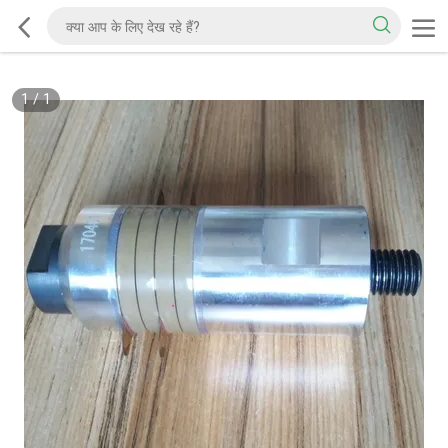
1
/
1