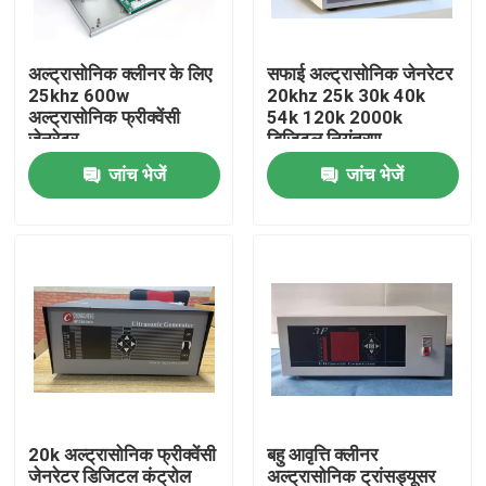
कारखाना भ्रमण
अल्ट्रासोनिक क्लीनर के लिए
सफाई अल्ट्रासोनिक जेनरेटर
25khz 600w
20khz 25k 30k 40k
अल्ट्रासोनिक फ्रीक्वेंसी
54k 120k 2000k
गुणवत्ता नियंत्रण
जेनरेटर
डिजिटल नियंत्रण
जांच भेजें
जांच भेजें
संपर्क करें
एक उद्धरण का अनुरोध करें
अल्ट्रासोनिक सफाई ट्रांसड्यूसर
उच्च शक्ति अल्ट्रासोनिक transducer
20k अल्ट्रासोनिक फ्रीक्वेंसी
बहु आवृत्ति क्लीनर
बहु आवृत्ति अल्ट्रासोनिक ट्रांसड्यूसर
जेनरेटर डिजिटल कंट्रोल
अल्ट्रासोनिक ट्रांसड्यूसर