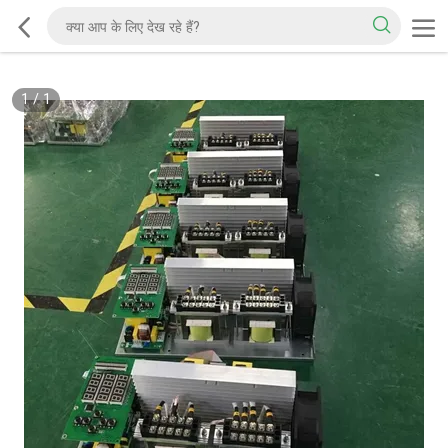
1
/
1