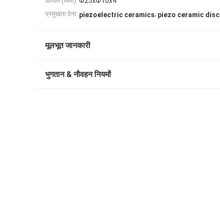
आयाम (मिमी):
Φ25xΦ10x4
,
प्रमुखता देना:
piezoelectric ceramics
piezo ceramic disc
मूलभूत जानकारी
भुगतान & नौवहन नियमों