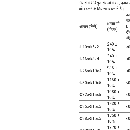
सेंसरों में वे विद्युत संकेतों में बल,
को बदलने के लिए संभव बनाते हैं।
कम
खे
क्षमता सी
आयाम (मिमी)
Di
(पीएफ)
टी
वी
240 ±
Φ10xΦ5x2
≤
10%
340 ±
Φ16xΦ8x4
≤
10%
935 ±
Φ25xΦ10x4
≤
10%
1150 ±
Φ30xΦ10x5
≤
10%
1080 ±
Φ32xΦ15x5
≤
10%
1430 ±
Φ35xΦ15x5
≤
10%
1750 ±
Φ38xΦ15x5
≤
10%
1970 ±