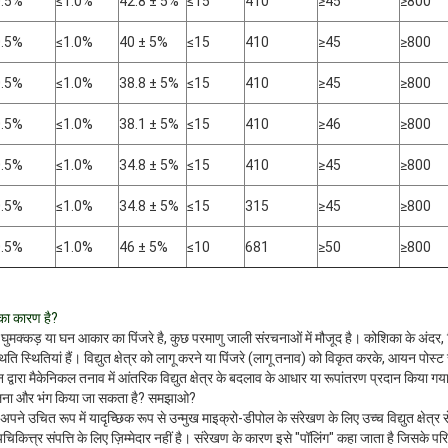
0.5%
≤1.0%
42.8 ± 5%
≤15
410
≥45
≥800
0.5%
≤1.0%
40 ± 5%
≤15
410
≥45
≥800
0.5%
≤1.0%
38.8 ± 5%
≤15
410
≥45
≥800
0.5%
≤1.0%
38.1 ± 5%
≤15
410
≥46
≥800
0.5%
≤1.0%
34.8 ± 5%
≤15
410
≥45
≥800
0.5%
≤1.0%
34.8 ± 5%
≤15
315
≥45
≥800
0.5%
≤1.0%
46 ± 5%
≤10
681
≥50
≥800
का कारण है?
घुमक्कड़ या घन आकार का पिंजरे है, कुछ परमाणु जाली संरचनाओं में मौजूद है। कोशिका के अंदर
्थिति स्थितियां हैं। विद्युत क्षेत्र को लागू करने या पिंजरे (लागू तनाव) को विकृत करके, आयन पोस
 द्वारा मैकेनिकल तनाव में आंतरिक विद्युत क्षेत्र के बदलाव के आधार या रूपांतरण प्रदान किया गय
े पालना और भंग किया जा सकता है? समझाओ?
े उचित रूप में यादृच्छिक रूप से उन्मुख माइक्रो-डीपोल के संरेखण के लिए उच्च विद्युत क्षेत्र स
त्त्र संपत्ति के लिए ज़िम्मेदार नहीं है।
संरेखण के कारण इसे "पॉलिंग" कहा जाता है जिसके परि