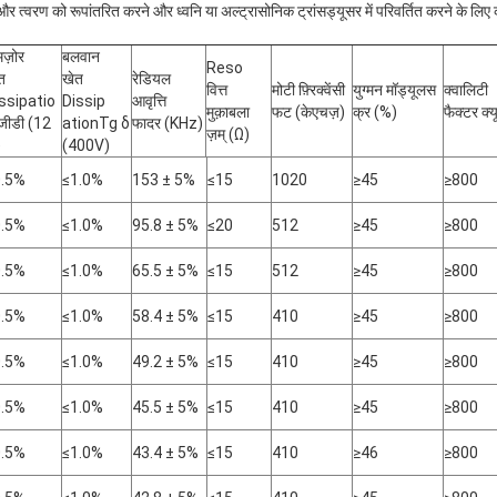
 दबाव और त्वरण को रूपांतरित करने और ध्वनि या अल्ट्रासोनिक ट्रांसड्यूसर में परिवर्तित करने के लिए 
ज़ोर
बलवान
Reso
त
खेत
रेडियल
वित्त
मोटी फ़्रिक्वेंसी
युग्मन मॉड्यूलस
क्वालिटी
ssipatio
Dissip
आवृत्ति
मुक़ाबला
फट (केएचज़)
क्र (%)
फैक्टर क्य
जीडी (12
ationTg δ
फादर (KHz)
ज़म् (Ω)
)
(400V)
0.5%
≤1.0%
153 ± 5%
≤15
1020
≥45
≥800
0.5%
≤1.0%
95.8 ± 5%
≤20
512
≥45
≥800
0.5%
≤1.0%
65.5 ± 5%
≤15
512
≥45
≥800
0.5%
≤1.0%
58.4 ± 5%
≤15
410
≥45
≥800
0.5%
≤1.0%
49.2 ± 5%
≤15
410
≥45
≥800
0.5%
≤1.0%
45.5 ± 5%
≤15
410
≥45
≥800
0.5%
≤1.0%
43.4 ± 5%
≤15
410
≥46
≥800