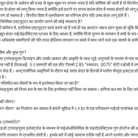
ुत क्षेत्र के आवेदन की वजह से सूक्ष्म सूक्ष्म पर लगाया जाता है यदि कोशिश की जाती है तो विपरीत 
तर के क्षेत्र को लागू किया जाता है क्योंकि इसे हटाने पर वापस बाउंस होता है
मध्यम क्षेत्रों को लाग
षरण हो सकता है।
विपरीत दिशा में ध्रुवीकरण का परिणाम होगा यदि उच्च क्षेत्र लागू होते हैं।
ोसिरेमिक एक्ट्यूएटर का उपयोग करने की कोई संभावना है?
ी केल्विन में, एल्पीज़ेस एक्ट्यूएटर कार्य करते रहे हैं भले ही यह काउंटर-सहज ज्ञान युक्त हो चूंक
त क्षेत्र पाईज़ेइलेक्ट्रिक प्रभाव के लिए आधार हैं, क्योंकि पिंजो युग्मन के तापमान में कमी के रू
 कि अधिकांश सामग्रियों की गति तरल हीलियम तापमान पर कमरे में मापा जाने वाले एक-सातवें के कर
 सीमा और कुछ गुण?
सीमा ट्रांसड्यूसर डिजाइन और उसके आकार और आकृति के साथ जुड़े अनुनादों के माध्यम से पता च
सीमा नहीं है पीएसआई -5 ए सामग्री की एक शीट जिसमें 2.85 "स्क्वायर, .0075" मोटी पड़ोसी में 
ोड है। अल्ट्रासोनिक आवृत्तियों के दौरान बड़े सतह क्षेत्र के हिस्सों में पर्याप्त मौजूदा इकट्ठा ह
ा है।
गतिशील बल सेंसरों के रूप में इस्तेमाल किया जा रहा है?
सड्यूसर को स्थिर बल के माप के लिए इस्तेमाल नहीं किया जा सकता। क्षणिक बल माप के लिए उन्ह
द की जीवन?
कान जीवन" का निर्धारण कर सकता है
हमारी सुविधा में 1 9 82 से एक परिचालन पाईज़ो प्रशंसक 
 ट्रांसपोर्टर?
ज़ो ट्रांसड्यूसर इलेक्ट्रोड के माध्यम से पाईओओसिरेमिक के पाइरोएलेक्ट्रिक गुण वोल्टेज की उपस
त्ति तापमान से प्रभावित होती है।
इसके बारे में कोई सामान्य तरीके नहीं है
अपने प्रयोग और गणना क