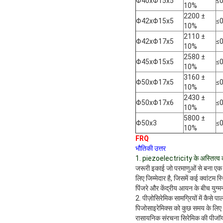
Φ40xΦ15x5
≤
10%
2200 ±
Φ42xΦ15x5
≤
10%
2110 ±
Φ42xΦ17x5
≤
10%
2580 ±
Φ45xΦ15x5
≤
10%
3160 ±
Φ50xΦ17x5
≤
10%
2430 ±
Φ50xΦ17x6
≤
10%
5800 ±
Φ50x3
≤
10%
FRQ
भौतिकी उत्तर
1. piezoelectricity के अस्तित्व 
जरूरी इकाई जो परमाणुओं से बना एक 
लिए जिम्मेदार है, जिसमें कई क्वांटम स
पिंजरे और केंद्रीय आयन के बीच युग्मन
2. पीज़ोसिरेमिक सामग्रियों में कैस
पिजोसाइरेमिक्स को कुछ समय के लिए अपन
रासायनिक संरचना सिरेमिक की पीजॉयचिकि